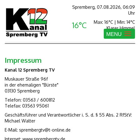
Spremberg, 07.08.2026, 06:09
Uhr
Max: 16°C | Min: 14°C
16°C
Klarer Himmel
MENU
Toggle
navigatio
Impressum
Kanal 12 Spremberg TV
Muskauer Straße 96f
in der ehemaligen "Bürste"
03130 Spremberg
Telefon: 03563 / 600812
Telefax: 03563 95061
Geschäftsführer und Verantwortlicher i. S. d. § 55 Abs. 2 RfStV:
Michael Walter
E-Mail: sprembergtv@t-online.de
Internet: www.sprembergtv.de