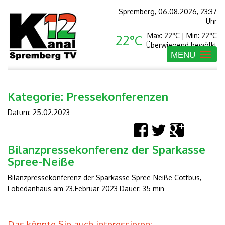
Spremberg, 06.08.2026, 23:37
Uhr
Max: 22°C | Min: 22°C
22°C
Überwiegend bewölkt
MENU
Toggle
navigatio
Kategorie:
Pressekonferenzen
Datum: 25.02.2023
Bilanzpressekonferenz der Sparkasse
Spree-Neiße
Bilanzpressekonferenz der Sparkasse Spree-Neiße Cottbus,
Lobedanhaus am 23.Februar 2023 Dauer: 35 min
Das könnte Sie auch interessieren: